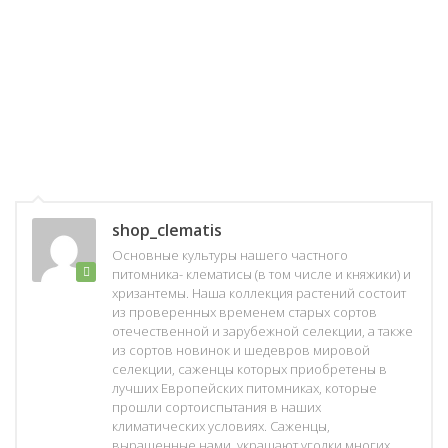
shop_clematis
Основные культуры нашего частного
питомника- клематисы (в том числе и княжики) и
хризантемы. Наша коллекция растений состоит
из проверенных временем старых сортов
отечественной и зарубежной селекции, а также
из сортов новинок и шедевров мировой
селекции, саженцы которых приобретены в
лучших Европейских питомниках, которые
прошли сортоиспытания в наших
климатических условиях. Саженцы,
выращенные нами, украшают уголки многих