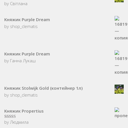
by Світлана
Kняжик Purple Dream
by shop_clematis
Kняжик Purple Dream
by Ганна Лукаш
Княжик Stolwijk Gold (контейнер 1л)
by shop_clematis
Kняжик Propertius
by Людмила
5
з 5