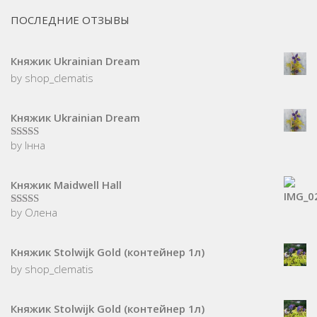
ПОСЛЕДНИЕ ОТЗЫВЫ
Княжик Ukrainian Dream
by shop_clematis
Княжик Ukrainian Dream
by Інна
5
з 5
Княжик Maidwell Hall
by Олена
5
з 5
Княжик Stolwijk Gold (контейнер 1л)
by shop_clematis
Княжик Stolwijk Gold (контейнер 1л)