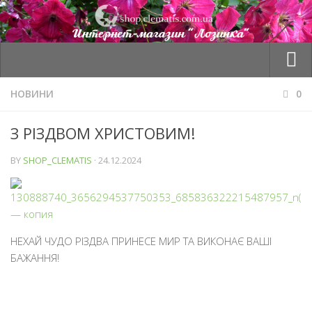
Товари
НОВИНИ
0
Оплата та доставка
З РІЗДВОМ ХРИСТОВИМ!
Корзина
BY
SHOP_CLEMATIS
·
24.12.2024
Мій профіль
Сезон “ВЕСНА 2026”
Контакти
НЕХАЙ ЧУДО РІЗДВА ПРИНЕСЕ МИР ТА ВИКОНАЄ ВАШІ
БАЖАННЯ!