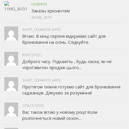
НОВИНИ
Заказы хризантем
28 КВІ, 2019
SHOP_CLEMATIS SAYS:
Вітаю. В кінці серпня відкриємо сайт для
бронювання на осінь. Слідкуйте.
ІННА SAYS:
Доброго часу. Підкажіть , будь ласка, як не
«проґавити» продаж цього...
SHOP_CLEMATIS SAYS:
Протягом тижня готуємо сайт для бронювання
саджанців. Дякуємо за розуміння!
ОЛЬГА SAYS:
Вас також вітаю у новому році! Коли
розпочнеться новий сезон...