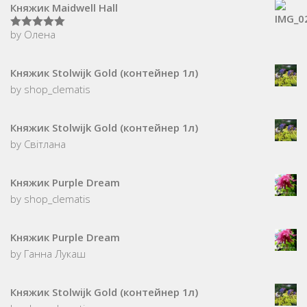
Княжик Maidwell Hall
by Олена
5
з 5
Княжик Stolwijk Gold (контейнер 1л)
by shop_clematis
Княжик Stolwijk Gold (контейнер 1л)
by Світлана
Kняжик Purple Dream
by shop_clematis
Kняжик Purple Dream
by Ганна Лукаш
Княжик Stolwijk Gold (контейнер 1л)