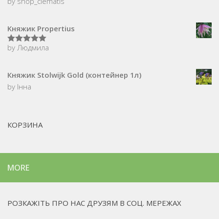
by shop_clematis
Kняжик Propertius
by Людмила
5
з 5
Княжик Stolwijk Gold (контейнер 1л)
by Інна
КОРЗИНА
MORE
РОЗКАЖІТЬ ПРО НАС ДРУЗЯМ В СОЦ. МЕРЕЖАХ