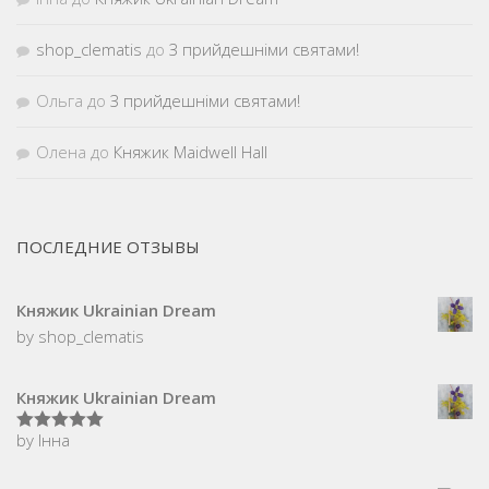
shop_clematis
до
З прийдешніми святами!
Ольга
до
З прийдешніми святами!
Олена
до
Княжик Maidwell Hall
ПОСЛЕДНИЕ ОТЗЫВЫ
Княжик Ukrainian Dream
by shop_clematis
Княжик Ukrainian Dream
by Інна
5
з 5