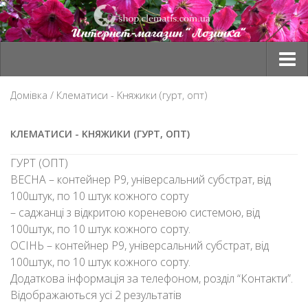
Товари
Домівка
/ Клематиси - Kняжики (гурт, опт)
Оплата та доставка
КЛЕМАТИСИ - KНЯЖИКИ (ГУРТ, ОПТ)
Корзина
ГУРТ (ОПТ)
Мій профіль
ВЕСНА – контейнер Р9, універсальний субстрат, від
Сезон “ВЕСНА 2026”
100штук, по 10 штук кожного сорту
– саджанці з відкритою кореневою системою, від
Контакти
100штук, по 10 штук кожного сорту.
ОСІНЬ – контейнер Р9, універсальний субстрат, від
100штук, по 10 штук кожного сорту.
Додаткова інформація за телефоном, розділ “Контакти”.
Відображаються усі 2 результатів