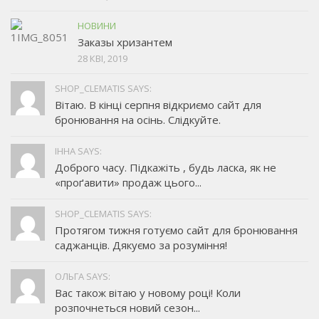
НОВИНИ
Заказы хризантем
28 КВІ, 2019
SHOP_CLEMATIS SAYS:
Вітаю. В кінці серпня відкриємо сайт для
бронювання на осінь. Слідкуйте.
ІННА SAYS:
Доброго часу. Підкажіть , будь ласка, як не
«проґавити» продаж цього...
SHOP_CLEMATIS SAYS:
Протягом тижня готуємо сайт для бронювання
саджанців. Дякуємо за розуміння!
ОЛЬГА SAYS:
Вас також вітаю у новому році! Коли
розпочнеться новий сезон...