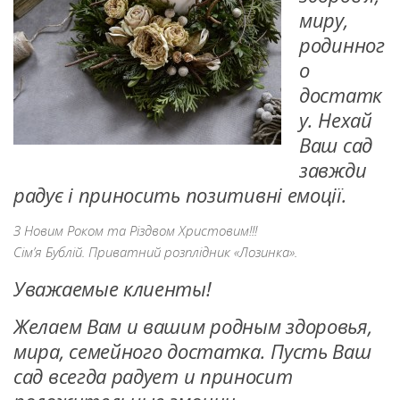
миру,
родинног
о
достатк
у. Нехай
Ваш сад
завжди
радує і приносить позитивні емоції.
З Новим Роком та Різдвом Христовим!!!
Сім’я Бублій. Приватний розплідник «Лозинка».
Уважаемые клиенты!
Желаем Вам и вашим родным здоровья,
мира, семейного достатка. Пусть Ваш
сад всегда радует и приносит