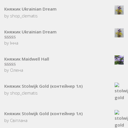
Княжик Ukrainian Dream
by shop_clematis
Княжик Ukrainian Dream
by Інна
5
з 5
Княжик Maidwell Hall
by Олена
5
з 5
Княжик Stolwijk Gold (контейнер 1л)
by shop_clematis
Княжик Stolwijk Gold (контейнер 1л)
by Світлана