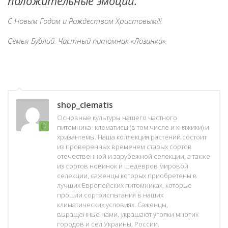
положительные эмоции.
С Новым Годом и Рождеством Христовым!!!
Семья Бублий. Частный питомник «Лозинка».
shop_clematis
Основные культуры нашего частного
питомника- клематисы (в том числе и княжики) и
хризантемы. Наша коллекция растений состоит
из проверенных временем старых сортов
отечественной и зарубежной селекции, а также
из сортов новинок и шедевров мировой
селекции, саженцы которых приобретены в
лучших Европейских питомниках, которые
прошли сортоиспытания в наших
климатических условиях. Саженцы,
выращенные нами, украшают уголки многих
городов и сел Украины, России.