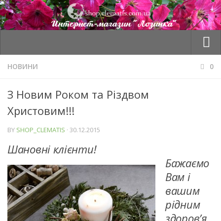
Товари
НОВИНИ
0
Оплата та доставка
З Новим Роком та Різдвом
Корзина
Христовим!!!
Мій профіль
BY
SHOP_CLEMATIS
·
30.12.2015
Сезон “ВЕСНА 2026”
Шановні клі
єнти!
Контакти
Бажаємо
Вам і
вашим
рідним
здоров’я,