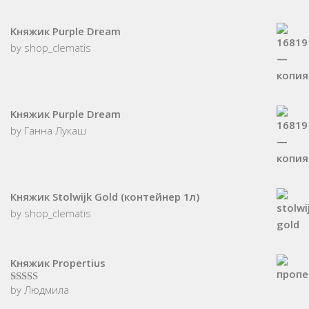
Kняжик Purple Dream
by shop_clematis
Kняжик Purple Dream
by Ганна Лукаш
Княжик Stolwijk Gold (контейнер 1л)
by shop_clematis
Kняжик Propertius
by Людмила
5
з 5