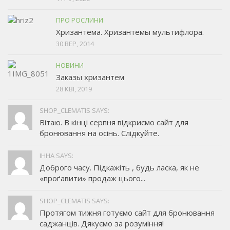
ПРО РОСЛИНИ
Хризантема. Хризантемы мультифлора.
30 ВЕР, 2014
НОВИНИ
Заказы хризантем
28 КВІ, 2019
SHOP_CLEMATIS SAYS:
Вітаю. В кінці серпня відкриємо сайт для
бронювання на осінь. Слідкуйте.
ІННА SAYS:
Доброго часу. Підкажіть , будь ласка, як не
«проґавити» продаж цього...
SHOP_CLEMATIS SAYS:
Протягом тижня готуємо сайт для бронювання
саджанців. Дякуємо за розуміння!