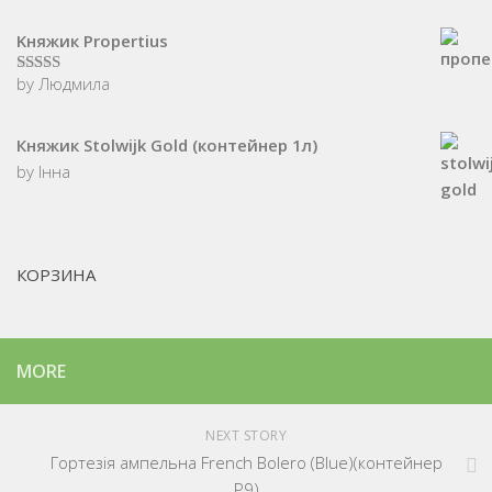
Kняжик Propertius
by Людмила
5
з 5
Княжик Stolwijk Gold (контейнер 1л)
by Інна
КОРЗИНА
MORE
NEXT STORY
Гopтeзiя ампельна French Bolero (Blue)(контейнер
Р9)