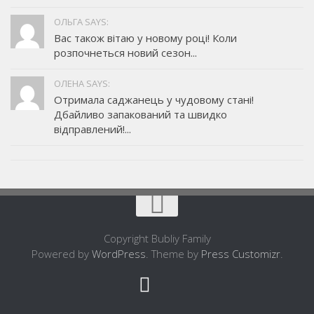
ОЛЬГА SAYS:
Вас також вітаю у новому році! Коли
розпочнеться новий сезон...
ОЛЕНА SAYS:
Отримала саджанець у чудовому стані!
Дбайливо запакований та швидко
відправлений!...
Copyright Bubliy Family
Powered by
WordPress
. Theme by
Press Customizr
.