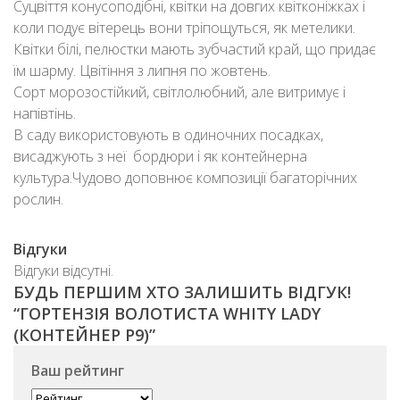
Суцвіття конусоподібні, квітки на довгих квітконіжках і
коли подує вітерець вони тріпощуться, як метелики.
Квітки білі, пелюстки мають зубчастий край, що придає
їм шарму. Цвітіння з липня по жовтень.
Сорт морозостійкий, світлолюбний, але витримує і
напівтінь.
В саду використовують в одиночних посадках,
висаджують з неї бордюри і як контейнерна
культура.Чудово доповнює композиції багаторічних
рослин.
Відгуки
Відгуки відсутні.
БУДЬ ПЕРШИМ ХТО ЗАЛИШИТЬ ВІДГУК!
“ГOPТЕНЗІЯ ВОЛОТИСТА WHITY LADY
(КОНТЕЙНЕР P9)”
Ваш рейтинг