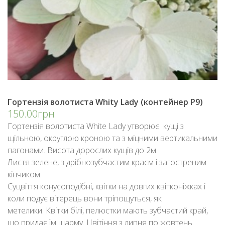
Гopтензія волотиста Whity Lady (контейнер P9)
150.00грн.
Гортензія волотиста White Lady утворює кущі з
щільною, округлою кроною та з міцними вертикальними
пагонами. Висота дорослих кущів до 2м.
Листя зелене, з дрібнозубчастим краєм і загостреним
кінчиком.
Суцвіття конусоподібні, квітки на довгих квітконіжках і
коли подує вітерець вони тріпощуться, як
метелики. Квітки білі, пелюстки мають зубчастий край,
що придає їм шарму. Цвітіння з липня по жовтень.