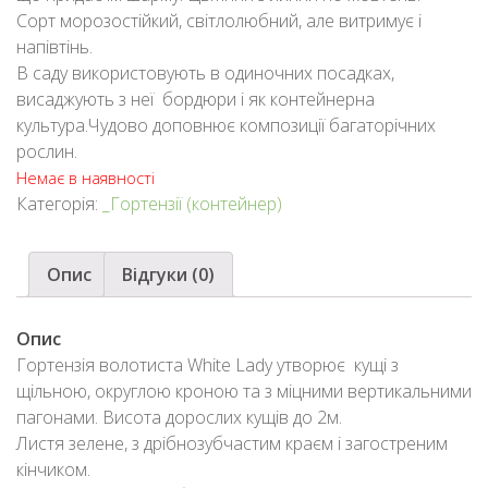
Сорт морозостійкий, світлолюбний, але витримує і
напівтінь.
В саду використовують в одиночних посадках,
висаджують з неї бордюри і як контейнерна
культура.Чудово доповнює композиції багаторічних
рослин.
Немає в наявності
Категорія:
_Гортензії (контейнер)
Опис
Відгуки (0)
Опис
Гортензія волотиста White Lady утворює кущі з
щільною, округлою кроною та з міцними вертикальними
пагонами. Висота дорослих кущів до 2м.
Листя зелене, з дрібнозубчастим краєм і загостреним
кінчиком.