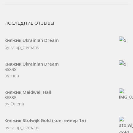
ПОСЛЕДНИЕ ОТЗЫВЫ
Княжик Ukrainian Dream
by shop_clematis
Княжик Ukrainian Dream
by Інна
5
з 5
Княжик Maidwell Hall
by Олена
5
з 5
Княжик Stolwijk Gold (контейнер 1л)
by shop_clematis