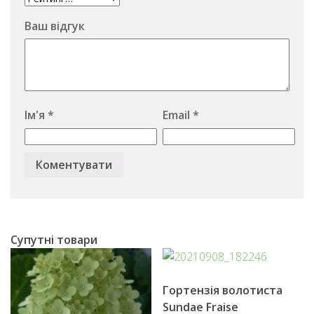
Ваш відгук
Ім'я
*
Email
*
Супутні товари
Гopтензія вoлотиста
Sundae Fraise