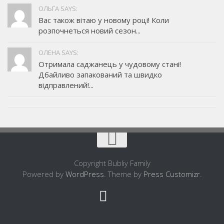
ОЛЬГА SAYS:
Вас також вітаю у новому році! Коли
розпочнеться новий сезон...
ОЛЕНА SAYS:
Отримала саджанець у чудовому стані!
Дбайливо запакований та швидко
відправлений!...
Copyright Bubliy Family
Powered by
WordPress
. Theme by
Press Customizr
.