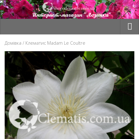
Товари
Домівка
/ Клематис Madam Le Coultre
Оплата та доставка
Корзина
Мій профіль
Сезон “ВЕСНА 2026”
Контакти