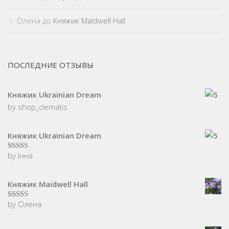
Олена
до
Княжик Maidwell Hall
ПОСЛЕДНИЕ ОТЗЫВЫ
Княжик Ukrainian Dream
by shop_clematis
Княжик Ukrainian Dream
by Інна
5
з 5
Княжик Maidwell Hall
by Олена
5
з 5