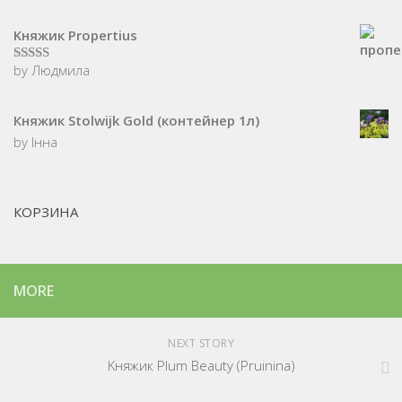
Kняжик Propertius
by Людмила
5
з 5
Княжик Stolwijk Gold (контейнер 1л)
by Інна
КОРЗИНА
MORE
NEXT STORY
Kняжик Plum Beauty (Pruinina)