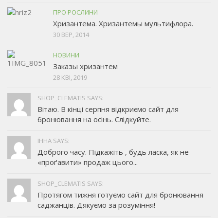
ПРО РОСЛИНИ
Хризантема. Хризантемы мультифлора.
30 ВЕР, 2014
НОВИНИ
Заказы хризантем
28 КВІ, 2019
SHOP_CLEMATIS SAYS:
Вітаю. В кінці серпня відкриємо сайт для
бронювання на осінь. Слідкуйте.
ІННА SAYS:
Доброго часу. Підкажіть , будь ласка, як не
«проґавити» продаж цього...
SHOP_CLEMATIS SAYS:
Протягом тижня готуємо сайт для бронювання
саджанців. Дякуємо за розуміння!