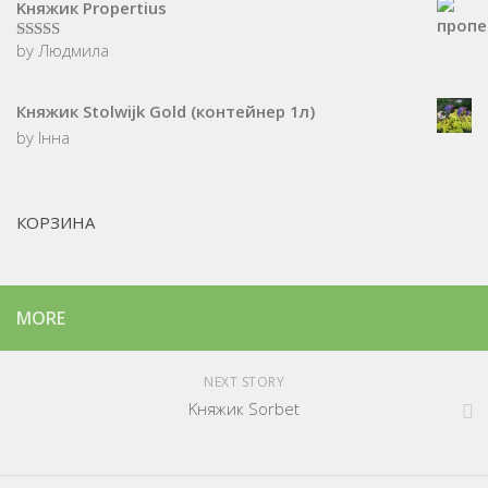
Kняжик Propertius
by Людмила
5
з 5
Княжик Stolwijk Gold (контейнер 1л)
by Інна
КОРЗИНА
MORE
NEXT STORY
Kняжик Sorbet