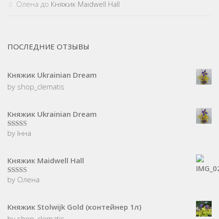
Олена
до
Княжик Maidwell Hall
ПОСЛЕДНИЕ ОТЗЫВЫ
Княжик Ukrainian Dream
by shop_clematis
Княжик Ukrainian Dream
by Інна
5
з 5
Княжик Maidwell Hall
by Олена
5
з 5
Княжик Stolwijk Gold (контейнер 1л)
by shop_clematis