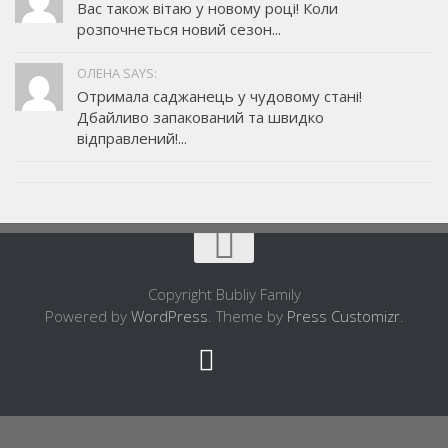
Вас також вітаю у новому році! Коли
розпочнеться новий сезон...
ОЛЕНА SAYS:
Отримала саджанець у чудовому стані!
Дбайливо запакований та швидко
відправлений!...
Copyright Bubliy Family
Powered by
WordPress
. Theme by
Press Customizr
.