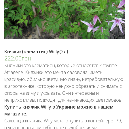
Kняжик(клематис) Willy(2л)
222.00грн.
Княжики это клематисы, которые относятся к группе
Atragene. Княжики это мечта садовода: иметь
красивую, обильноцветущую лиану, нетребовательную
в агротехнике, которую ненужно обрезать и снимать с
опоры на зиму и укрывать. Они интересны и
неприхотливы, подходят для начинающих цветоводов.
Купить княжик Willy в Украине можно в нашем
магазине.
Саженцы княжика Willy можно купить в контейнере Р9,
в универсальном субстрате с удобрениями