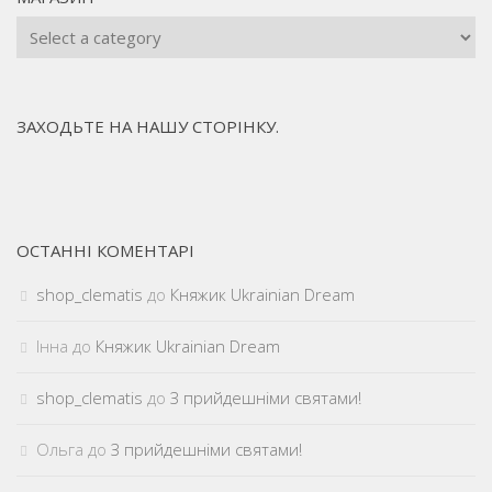
ЗАХОДЬТЕ НА НАШУ СТОРІНКУ.
ОСТАННІ КОМЕНТАРІ
shop_clematis
до
Княжик Ukrainian Dream
Інна
до
Княжик Ukrainian Dream
shop_clematis
до
З прийдешніми святами!
Ольга
до
З прийдешніми святами!