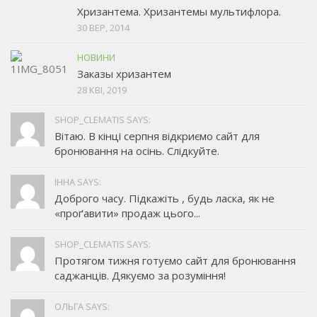
Хризантема. Хризантемы мультифлора.
30 ВЕР, 2014
НОВИНИ
Заказы хризантем
28 КВІ, 2019
SHOP_CLEMATIS SAYS:
Вітаю. В кінці серпня відкриємо сайт для
бронювання на осінь. Слідкуйте.
ІННА SAYS:
Доброго часу. Підкажіть , будь ласка, як не
«проґавити» продаж цього...
SHOP_CLEMATIS SAYS:
Протягом тижня готуємо сайт для бронювання
саджанців. Дякуємо за розуміння!
ОЛЬГА SAYS: