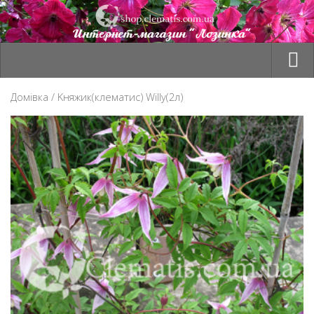
Товари
Домівка
/ Kняжик(клематис) Willy(2л)
Оплата та доставка
Корзина
Мій профіль
Сезон “ВЕСНА 2026”
Контакти