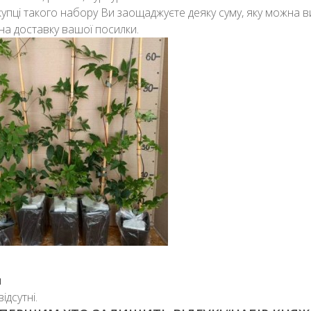
упці такого набору Ви заощаджуєте деяку суму, яку можна в
на доставку вашої посилки.
и
відсутні.