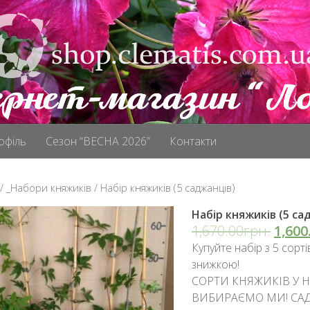
офіль
Сезон “ВЕСНА 2026”
Контакти
/
_Hабори княжиків
/ Набір княжиків (5 саджанців)
Набір княжиків (5 са
1,670.00грн.
1,600
Купуйте набір з 5 сорті
знижкою!
СОРТИ КНЯЖИКІВ У Н
ВИБИРАЄМО МИ! САД