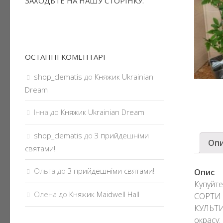
ЗАХОДЬТЕ НА НАШУ СТОРІНКУ.
ОСТАННІ КОМЕНТАРІ
shop_clematis
до
Княжик Ukrainian
Dream
Інна
до
Княжик Ukrainian Dream
shop_clematis
до
З прийдешніми
Оп
святами!
Ольга
до
З прийдешніми святами!
Опис
Купуйте
Олена
до
Княжик Maidwell Hall
СОРТИ 
КУЛЬТИ
окрасу: 