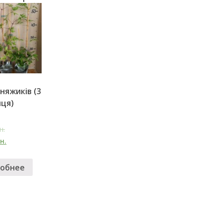
княжиків (3
ця)
н.
н.
обнее