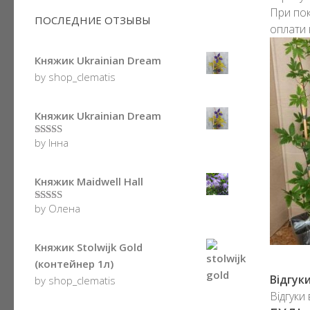
При пок
ПОСЛЕДНИЕ ОТЗЫВЫ
оплати 
Княжик Ukrainian Dream
by shop_clematis
Княжик Ukrainian Dream
by Інна
5
з 5
Княжик Maidwell Hall
by Олена
5
з 5
Княжик Stolwijk Gold
(контейнер 1л)
Відгук
by shop_clematis
Відгуки 