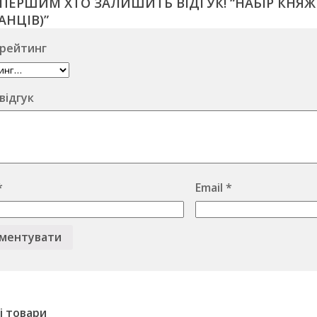
ПЕРШИМ ХТО ЗАЛИШИТЬ ВІДГУК! “НАБІР КНЯЖИ
НЦІВ)”
рейтинг
відгук
*
Email
*
і товари