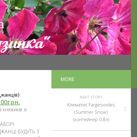
MORE
джанців)
NEXT STORY
.00грн.
Kлематис Fargesioides
в княжиків зі
(Summer Snow)
(контейнер 0,8л)
АБОРІ
ЖАНЦІ БУДУТЬ З