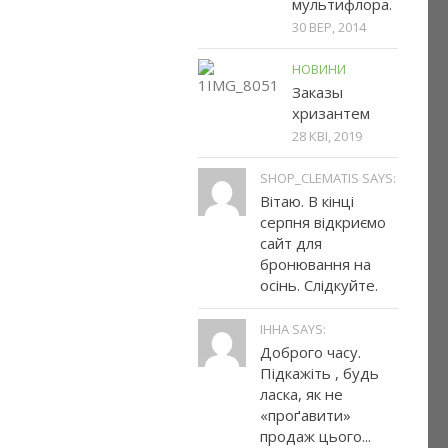
мультифлора.
30 ВЕР, 2014
НОВИНИ
Заказы
хризантем
28 КВІ, 2019
SHOP_CLEMATIS SAYS:
Вітаю. В кінці
серпня відкриємо
сайт для
бронювання на
осінь. Слідкуйте.
ІННА SAYS:
Доброго часу.
Підкажіть , будь
ласка, як не
«проґавити»
продаж цього...