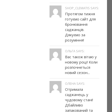
SHOP_CLEMATIS SAYS:
Протягом тижня
готуємо сайт для
бронювання
саджанців.
Дякуємо за
розуміння!
ОЛЬГА SAYS:
Вас також вітаю у
новому році! Коли
розпочнеться
новий сезон...
ОЛЕНА SAYS:
Отримала
саджанець у
чудовому стані!
Дбайливо
запакований та