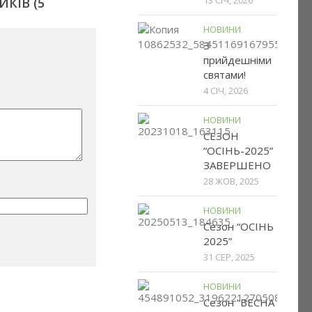
КІВ (5
НОВИНИ
З
прийдешніми
святами!
4 СІЧ, 2026
НОВИНИ
СЕЗОН
“ОСІНЬ-2025”
ЗАВЕРШЕНО
28 ЖОВ, 2025
НОВИНИ
Сезон “ОСІНЬ
2025”
31 СЕР, 2025
НОВИНИ
Сезон “ВЕСНА