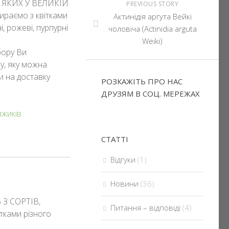
 ЯКИХ У ВЕЛИКІЙ
PREVIOUS STORY
ираємо з квітками
Aктинідія аргута Вейкі
і, рожеві, пурпурні
чоловіча (Actinidia arguta
Weiki)
бору Ви
у, яку можна
и на доставку
РОЗКАЖІТЬ ПРО НАС
ДРУЗЯМ В СОЦ. МЕРЕЖАХ
яжиків
СТАТТІ
Відгуки
(1)
Новини
(36)
З СОРТІВ,
Питання – відповіді
(4)
ками різного