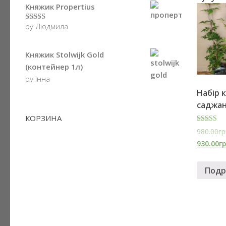
Kняжик Propertius
by Людмила
5
з 5
Княжик Stolwijk Gold
(контейнер 1л)
by Інна
Hабір 
саджан
КОРЗИНА
5.00
980.00гр
з 5
930.00гр
Подр