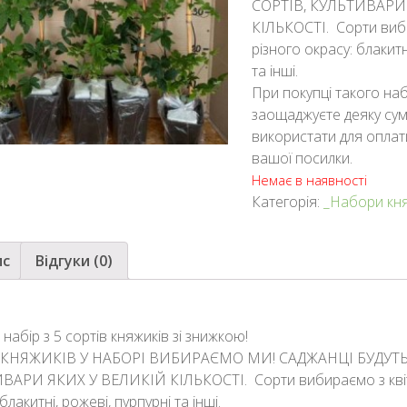
СОРТІВ, КУЛЬТИВАРИ
КІЛЬКОСТІ. Сорти виб
різного окрасу: блакитн
та інші.
При покупці такого на
заощаджуєте деяку сум
використати для оплат
вашої посилки.
Немає в наявності
Категорія:
_Hабори кн
ис
Відгуки (0)
 набір з 5 сортів княжиків зі знижкою!
КНЯЖИКІВ У НАБОРІ ВИБИРАЄМО МИ! САДЖАНЦІ БУДУТЬ 
ВАРИ ЯКИХ У ВЕЛИКІЙ КІЛЬКОСТІ. Сорти вибираємо з квіт
блакитні, рожеві, пурпурні та інші.